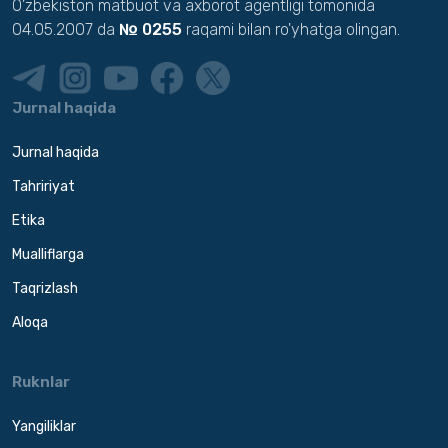
O'zbekiston matbuot va axborot agentligi tomonida
04.05.2007 da
№ 0255
raqami bilan ro'yhatga olingan.
Jurnal haqida
Jurnal haqida
Tahririyat
Etika
Mualliflarga
Taqrizlash
Aloqa
Ruknlar
Yangiliklar