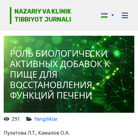
NAZARIY VA KLINIK
TIBBIYOT JURNALI
Jurnal haqida
Tahririyat kengashi
РОЛЬ БИОЛОГИЧЕСКИ
Etika
АКТИВНЫХ ДОБАВОК К
Ko‘rib chiqish
ПИЩЕ ДЛЯ
ВОССТАНОВЛЕНИЯ
Mualliflarga
ФУНКЦИЙ ПЕЧЕНИ
Arxiv
Kontaktlar
291
Yangiliklar
Пулатова Л.Т., Камалов О.А.