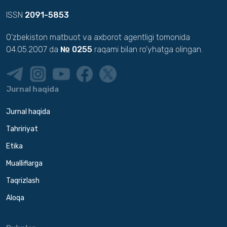
ISSN
2091-5853
O'zbekiston matbuot va axborot agentligi tomonida
04.05.2007 da
№ 0255
raqami bilan ro'yhatga olingan.
Jurnal haqida
Jurnal haqida
Tahririyat
Etika
Mualliflarga
Taqrizlash
Aloqa