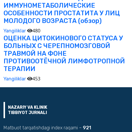
ИММУНОМЕТАБОЛИЧЕСКИЕ
ОСОБЕННОСТИ ПРОСТАТИТА У ЛИЦ
МОЛОДОГО ВОЗРАСТА (обзор)
480
Yangiliklar
ОЦЕНКА ЦИТОКИНОВОГО СТАТУСА У
БОЛЬНЫХ С ЧЕРЕПНОМОЗГОВОЙ
ТРАВМОЙ НА ФОНЕ
ПРОТИВООТЁЧНОЙ ЛИМФОТРОПНОЙ
ТЕРАПИИ
453
Yangiliklar
NAZARIY VA KLINIK
TIBBIYOT JURNALI
Matbuot tarqatishdagi index raqami –
921