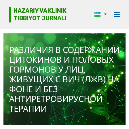
NAZARIY VA KLINIK
TIBBIYOT JURNALI
Jurnal haqida
Tahririyat kengashi
РАЗЛИЧИЯ В СОДЕРЖАНИИ
Etika
ЦИТОКИНОВ И ПОЛОВЫХ
Ko‘rib chiqish
ГОРМОНОВ У ЛИЦ,
ЖИВУЩИХ С ВИЧ (ЛЖВ) НА
Mualliflarga
ФОНЕ И БЕЗ
Arxiv
АНТИРЕТРОВИРУСНОЙ
Kontaktlar
ТЕРАПИИ