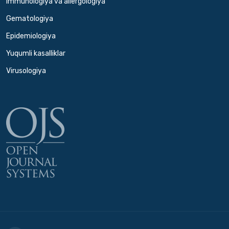
Immunologiya va allergologiya
Gematologiya
Epidemiologiya
Yuqumli kasalliklar
Virusologiya