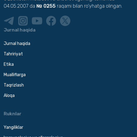
04.05.2007 da
№ 0255
raqami bilan ro'yhatga olingan.
Jurnal haqida
Jurnal haqida
Tahririyat
Etika
Mualliflarga
Taqrizlash
Aloqa
Ruknlar
Yangiliklar