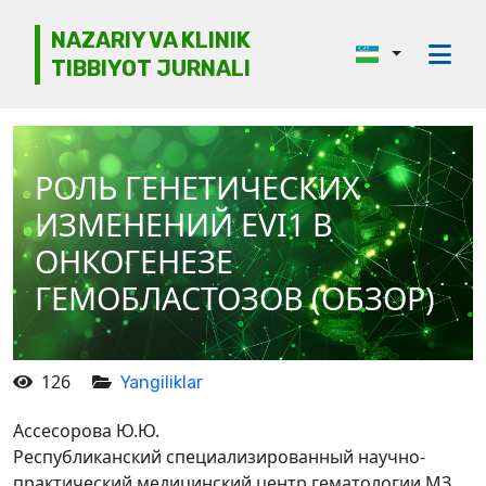
NAZARIY VA KLINIK
TIBBIYOT JURNALI
Jurnal haqida
Tahririyat kengashi
РОЛЬ ГЕНЕТИЧЕСКИХ
Etika
ИЗМЕНЕНИЙ EVI1 В
Ko‘rib chiqish
ОНКОГЕНЕЗЕ
ГЕМОБЛАСТОЗОВ (ОБЗОР)
Mualliflarga
Arxiv
126
Yangiliklar
Kontaktlar
Ассесорова Ю.Ю.
Республиканский специализированный научно-
практический медицинский центр гематологии МЗ