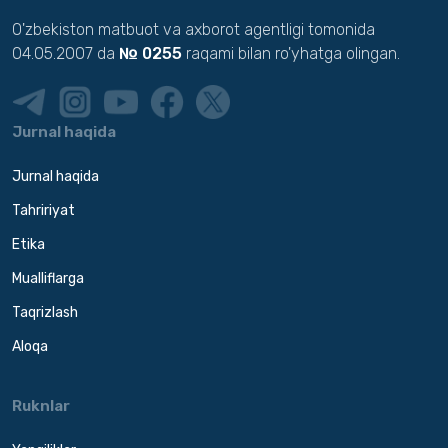
O'zbekiston matbuot va axborot agentligi tomonida
04.05.2007 da
№ 0255
raqami bilan ro'yhatga olingan.
Jurnal haqida
Jurnal haqida
Tahririyat
Etika
Mualliflarga
Taqrizlash
Aloqa
Ruknlar