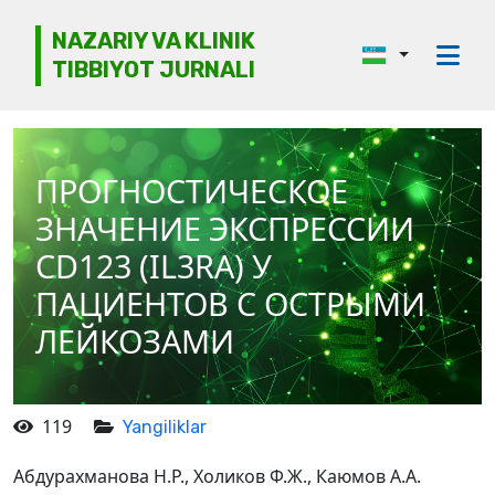
NAZARIY VA KLINIK
TIBBIYOT JURNALI
Jurnal haqida
Tahririyat kengashi
ПРОГНОСТИЧЕСКОЕ
Etika
ЗНАЧЕНИЕ ЭКСПРЕССИИ
Ko‘rib chiqish
CD123 (IL3RA) У
ПАЦИЕНТОВ С ОСТРЫМИ
Mualliflarga
ЛЕЙКОЗАМИ
Arxiv
Kontaktlar
119
Yangiliklar
Абдурахманова Н.Р., Холиков Ф.Ж., Каюмов А.А.