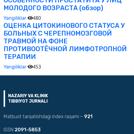
ОСОБЕННОСТИ ПРОСТАТИТА У ЛИЦ
МОЛОДОГО ВОЗРАСТА (обзор)
480
Yangiliklar
ОЦЕНКА ЦИТОКИНОВОГО СТАТУСА У
БОЛЬНЫХ С ЧЕРЕПНОМОЗГОВОЙ
ТРАВМОЙ НА ФОНЕ
ПРОТИВООТЁЧНОЙ ЛИМФОТРОПНОЙ
ТЕРАПИИ
453
Yangiliklar
NAZARIY VA KLINIK
TIBBIYOT JURNALI
Matbuot tarqatishdagi index raqami –
921
ISSN
2091-5853