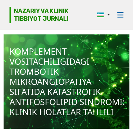
NAZARIY VA KLINIK
TIBBIYOT JURNALI
Jurnal haqida
Tahririyat kengashi
KOMPLEMENT
Etika
VOSITACHILIGIDAGI
Ko‘rib chiqish
TROMBOTIK
MIKROANGIOPATIYA
Mualliflarga
SIFATIDA KATASTROFIK
Arxiv
ANTIFOSFOLIPID SINDROMI:
Kontaktlar
KLINIK HOLATLAR TAHLILI