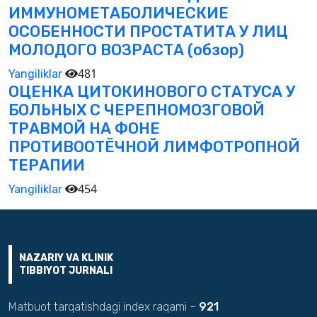
ИММУНОМЕТАБОЛИЧЕСКИЕ
ОСОБЕННОСТИ ПРОСТАТИТА У ЛИЦ
МОЛОДОГО ВОЗРАСТА (обзор)
481
Yangiliklar
ОЦЕНКА ЦИТОКИНОВОГО СТАТУСА У
БОЛЬНЫХ С ЧЕРЕПНОМОЗГОВОЙ
ТРАВМОЙ НА ФОНЕ
ПРОТИВООТЁЧНОЙ ЛИМФОТРОПНОЙ
ТЕРАПИИ
454
Yangiliklar
NAZARIY VA KLINIK
TIBBIYOT JURNALI
Matbuot tarqatishdagi index raqami –
921