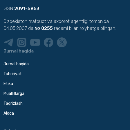
ISSN
2091-5853
O'zbekiston matbuot va axborot agentligi tomonida
04.05.2007 da
№ 0255
raqami bilan ro'yhatga olingan.
Jurnal haqida
Jurnal haqida
Tahririyat
Etika
Mualliflarga
Taqrizlash
Aloqa