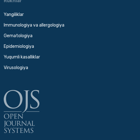
Ruknlar
Yangiliklar
Immunologiya va allergologiya
Gematologiya
Epidemiologiya
Yuqumli kasalliklar
Virusologiya