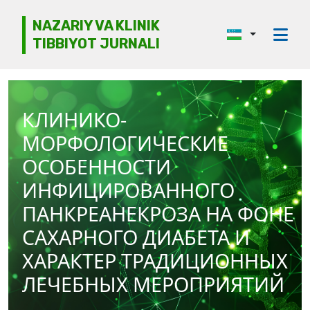
NAZARIY VA KLINIK
TIBBIYOT JURNALI
Jurnal haqida
Tahririyat kengashi
КЛИНИКО-
Etika
МОРФОЛОГИЧЕСКИЕ
Ko‘rib chiqish
ОСОБЕННОСТИ
ИНФИЦИРОВАННОГО
Mualliflarga
ПАНКРЕАНЕКРОЗА НА ФОНЕ
Arxiv
САХАРНОГО ДИАБЕТА И
Kontaktlar
ХАРАКТЕР ТРАДИЦИОННЫХ
ЛЕЧЕБНЫХ МЕРОПРИЯТИЙ