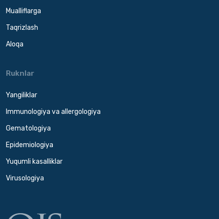
Mualliflarga
Taqrizlash
Aloqa
Ruknlar
Yangiliklar
Immunologiya va allergologiya
Gematologiya
Epidemiologiya
Yuqumli kasalliklar
Virusologiya