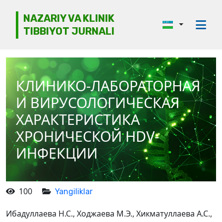
NAZARIY VA KLINIK
TIBBIYOT JURNALI
Jurnal haqida
Tahririyat kengashi
КЛИНИКО-ЛАБОРАТОРНАЯ
Etika
И ВИРУСОЛОГИЧЕСКАЯ
Ko‘rib chiqish
ХАРАКТЕРИСТИКА
ХРОНИЧЕСКОЙ HDV-
Mualliflarga
ИНФЕКЦИИ
Arxiv
Kontaktlar
100
Yangiliklar
Ибадуллаева Н.С., Ходжаева М.Э., Хикматуллаева А.С.,