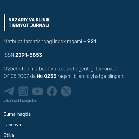
NAZARIY VA KLINIK
TIBBIYOT JURNALI
Matbuot tarqatishdagi index raqami –
921
ISSN
2091-5853
O'zbekiston matbuot va axborot agentligi tomonida
04.05.2007 da
№ 0255
raqami bilan ro'yhatga olingan.
Jurnal haqida
Jurnal haqida
Tahririyat
Etika