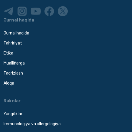
Jurnal haqida
Jurnal haqida
Tahririyat
Etika
Mualliflarga
Taqrizlash
Aloqa
Ruknlar
Yangiliklar
Immunologiya va allergologiya