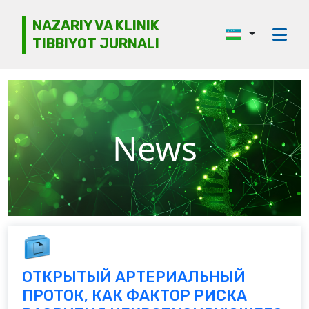
NAZARIY VA KLINIK
TIBBIYOT JURNALI
Jurnal haqida
Tahririyat kengashi
Etika
News
Ko‘rib chiqish
Mualliflarga
Arxiv
Kontaktlar
ОТКРЫТЫЙ АРТЕРИАЛЬНЫЙ
ПРОТОК, КАК ФАКТОР РИСКА