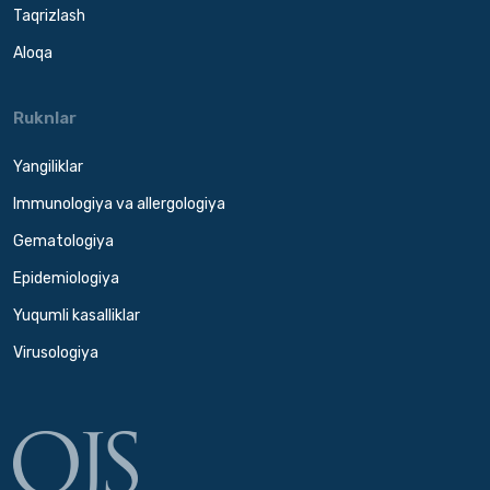
Taqrizlash
Aloqa
Ruknlar
Yangiliklar
Immunologiya va allergologiya
Gematologiya
Epidemiologiya
Yuqumli kasalliklar
Virusologiya