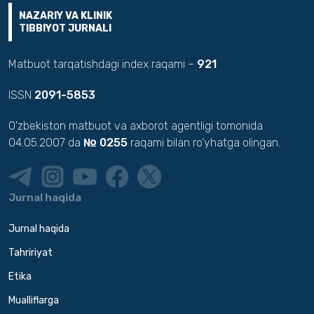
NAZARIY VA KLINIK
TIBBIYOT JURNALI
Matbuot tarqatishdagi index raqami –
921
ISSN
2091-5853
O'zbekiston matbuot va axborot agentligi tomonida
04.05.2007 da
№ 0255
raqami bilan ro'yhatga olingan.
Jurnal haqida
Jurnal haqida
Tahririyat
Etika
Mualliflarga