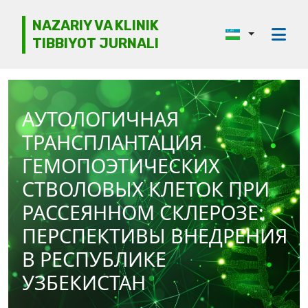
NAZARIY VA KLINIK
TIBBIYOT JURNALI
Jurnal haqida
Tahririyat kengashi
АУТОЛОГИЧНАЯ
Etika
ТРАНСПЛАНТАЦИЯ
Ko‘rib chiqish
ГЕМОПОЭТИЧЕСКИХ
СТВОЛОВЫХ КЛЕТОК ПРИ
Mualliflarga
РАССЕЯННОМ СКЛЕРОЗЕ:
Arxiv
ПЕРСПЕКТИВЫ ВНЕДРЕНИЯ
Kontaktlar
В РЕСПУБЛИКЕ
УЗБЕКИСТАН