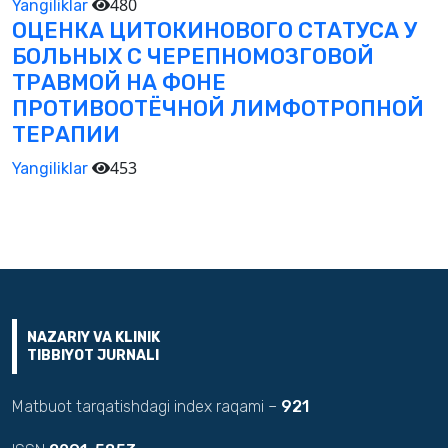
480
Yangiliklar
ОЦЕНКА ЦИТОКИНОВОГО СТАТУСА У
БОЛЬНЫХ С ЧЕРЕПНОМОЗГОВОЙ
ТРАВМОЙ НА ФОНЕ
ПРОТИВООТЁЧНОЙ ЛИМФОТРОПНОЙ
ТЕРАПИИ
453
Yangiliklar
NAZARIY VA KLINIK
TIBBIYOT JURNALI
Matbuot tarqatishdagi index raqami –
921