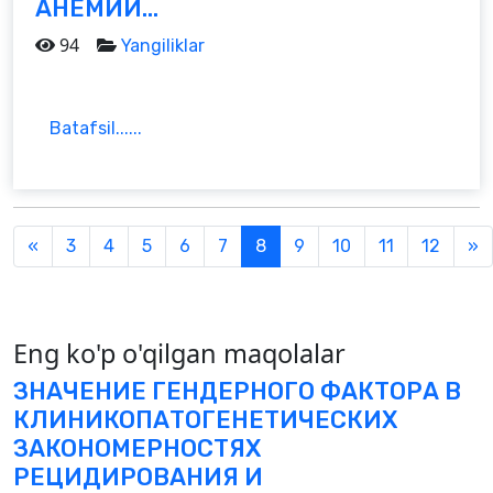
АНЕМИИ...
94
Yangiliklar
Batafsil......
Previous
N
«
3
4
5
6
7
8
9
10
11
12
»
Eng ko'p o'qilgan maqolalar
ЗНАЧЕНИЕ ГЕНДЕРНОГО ФАКТОРА В
КЛИНИКОПАТОГЕНЕТИЧЕСКИХ
ЗАКОНОМЕРНОСТЯХ
РЕЦИДИРОВАНИЯ И