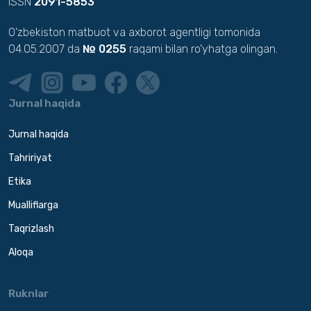
ISSN
2091-5853
O'zbekiston matbuot va axborot agentligi tomonida
04.05.2007 da
№ 0255
raqami bilan ro'yhatga olingan.
Jurnal haqida
Jurnal haqida
Tahririyat
Etika
Mualliflarga
Taqrizlash
Aloqa
Ruknlar