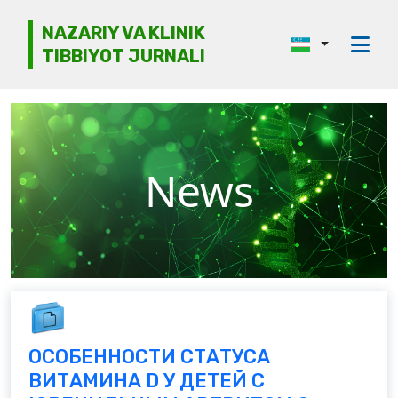
NAZARIY VA KLINIK
TIBBIYOT JURNALI
Jurnal haqida
Tahririyat kengashi
Etika
News
Ko‘rib chiqish
Mualliflarga
Arxiv
Kontaktlar
ОСОБЕННОСТИ СТАТУСА
ВИТАМИНА D У ДЕТЕЙ С