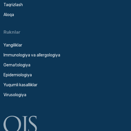
Taqrizlash
Aloqa
Ruknlar
Yangiliklar
Immunologiya va allergologiya
Gematologiya
Epidemiologiya
Yuqumli kasalliklar
Virusologiya