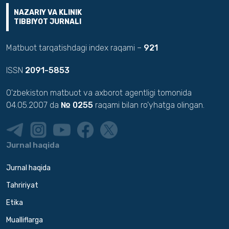
NAZARIY VA KLINIK
TIBBIYOT JURNALI
Matbuot tarqatishdagi index raqami –
921
ISSN
2091-5853
O'zbekiston matbuot va axborot agentligi tomonida
04.05.2007 da
№ 0255
raqami bilan ro'yhatga olingan.
Jurnal haqida
Jurnal haqida
Tahririyat
Etika
Mualliflarga