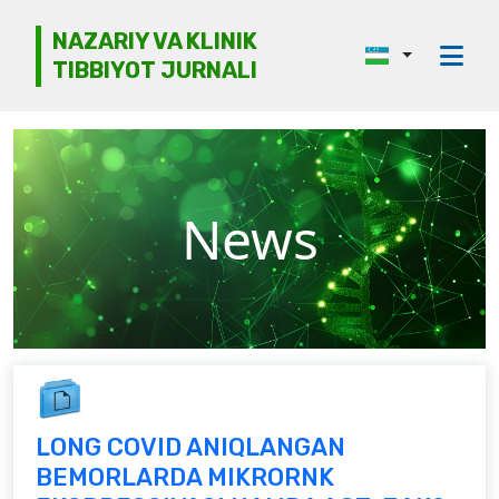
NAZARIY VA KLINIK
TIBBIYOT JURNALI
Jurnal haqida
Tahririyat kengashi
Etika
News
Ko‘rib chiqish
Mualliflarga
Arxiv
Kontaktlar
LONG COVID ANIQLANGAN
BEMORLARDA MIKRORNK