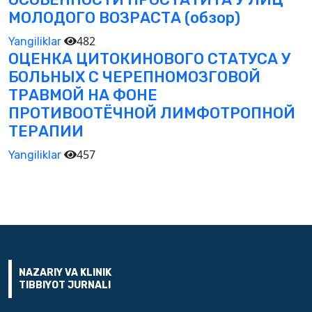
МОЛОДОГО ВОЗРАСТА (обзор)
482
Yangiliklar
ОЦЕНКА ЦИТОКИНОВОГО СТАТУСА У
БОЛЬНЫХ С ЧЕРЕПНОМОЗГОВОЙ
ТРАВМОЙ НА ФОНЕ
ПРОТИВООТЁЧНОЙ ЛИМФОТРОПНОЙ
ТЕРАПИИ
457
Yangiliklar
NAZARIY VA KLINIK
TIBBIYOT JURNALI