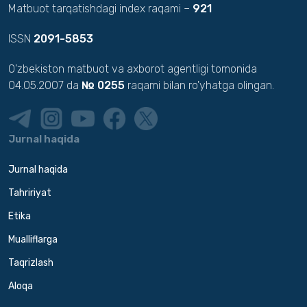
Matbuot tarqatishdagi index raqami –
921
ISSN
2091-5853
O'zbekiston matbuot va axborot agentligi tomonida
04.05.2007 da
№ 0255
raqami bilan ro'yhatga olingan.
Jurnal haqida
Jurnal haqida
Tahririyat
Etika
Mualliflarga
Taqrizlash
Aloqa