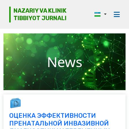
NAZARIY VA KLINIK
TIBBIYOT JURNALI
Jurnal haqida
Tahririyat kengashi
Etika
News
Ko‘rib chiqish
Mualliflarga
Arxiv
Kontaktlar
ОЦЕНКА ЭФФЕКТИВНОСТИ
ПРЕНАТАЛЬНОЙ ИНВАЗИВНОЙ