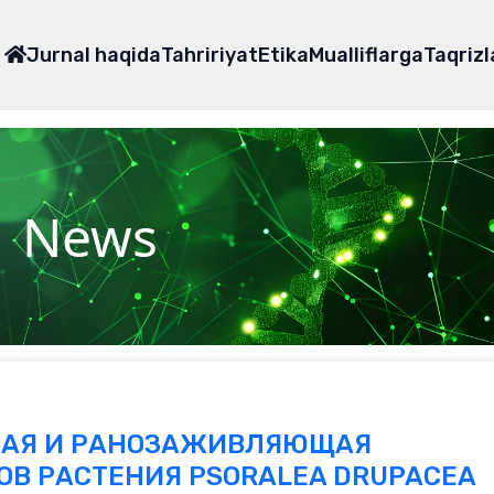
Jurnal haqida
Tahririyat
Etika
Mualliflarga
Taqriz
News
НАЯ И РАНОЗАЖИВЛЯЮЩАЯ
ОВ РАСТЕНИЯ PSORALEA DRUPACEA