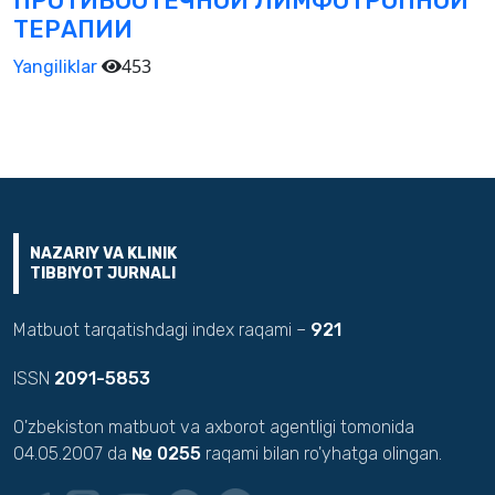
ПРОТИВООТЁЧНОЙ ЛИМФОТРОПНОЙ
ТЕРАПИИ
453
Yangiliklar
NAZARIY VA KLINIK
TIBBIYOT JURNALI
Matbuot tarqatishdagi index raqami –
921
ISSN
2091-5853
O'zbekiston matbuot va axborot agentligi tomonida
04.05.2007 da
№ 0255
raqami bilan ro'yhatga olingan.