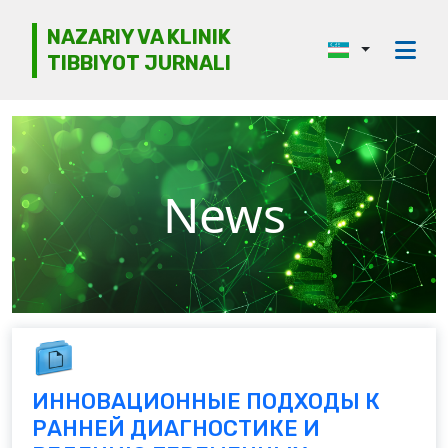
NAZARIY VA KLINIK
TIBBIYOT JURNALI
Jurnal haqida
Tahririyat kengashi
Etika
News
Ko‘rib chiqish
Mualliflarga
Arxiv
Kontaktlar
ИННОВАЦИОННЫЕ ПОДХОДЫ К
РАННЕЙ ДИАГНОСТИКЕ И