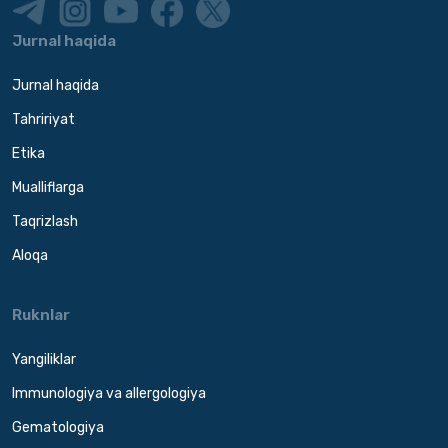
Jurnal haqida
Jurnal haqida
Tahririyat
Etika
Mualliflarga
Taqrizlash
Aloqa
Ruknlar
Yangiliklar
Immunologiya va allergologiya
Gematologiya