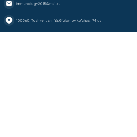
immunology2015@mail.ru
100060, Toshkent sh., Ya.G‘ulomov ko‘chasi, 74 uy