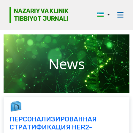
NAZARIY VA KLINIK
TIBBIYOT JURNALI
Jurnal haqida
Tahririyat kengashi
Etika
News
Ko‘rib chiqish
Mualliflarga
Arxiv
Kontaktlar
ПЕРСОНАЛИЗИРОВАННАЯ
СТРАТИФИКАЦИЯ HER2-