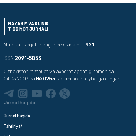
NAZARIY VA KLINIK
TIBBIYOT JURNALI
Matbuot tarqatishdagi index raqami –
921
ISSN
2091-5853
O'zbekiston matbuot va axborot agentligi tomonida
04.05.2007 da
№ 0255
raqami bilan ro'yhatga olingan.
Jurnal haqida
Jurnal haqida
Tahririyat