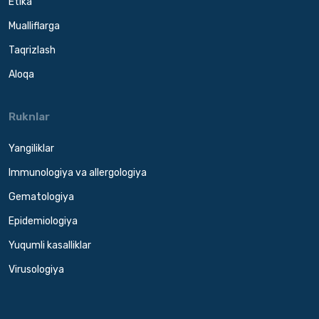
Etika
Mualliflarga
Taqrizlash
Aloqa
Ruknlar
Yangiliklar
Immunologiya va allergologiya
Gematologiya
Epidemiologiya
Yuqumli kasalliklar
Virusologiya