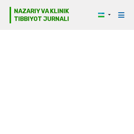
NAZARIY VA KLINIK
TIBBIYOT JURNALI
Jurnal haqida
Tahririyat kengashi
Etika
Ko‘rib chiqish
Mualliflarga
Arxiv
Kontaktlar